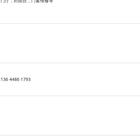
封门厅，封阳台，门窗维修等
4486 1793