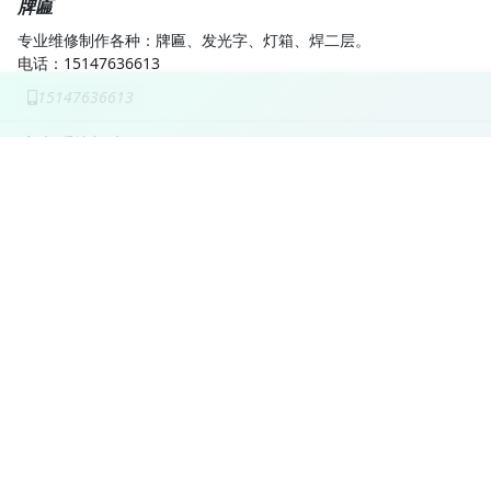
牌匾
专业维修制作各种：牌匾、发光字、灯箱、焊二层。
电话：15147636613
15147636613
富兴系统门窗
主要经营，系统门窗，断桥铝门窗，肯德基门，铝合金门，卷帘门，
电话13848461775
15049943491
15049943491
《专业防水》
楼房.小棚.彩刚瓦.卫生间免砸砖防水，等室内室外防水，承接各种大
150 4757 3814
15047573814
专业瓦工
墙砖,地砖，拆扒，室内装修，各种零活