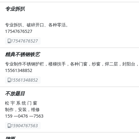
专业拆扒
专业拆扒、破碎开口、各种零活。
17547676527
17547676527
精典不锈钢铁艺
专业制作不锈钢护栏，楼梯扶手，各种门窗，纱窗，焊二层，封阳台
15561348852
15561348852
不放题目
松 宇 系 统 门 窗
制作，安装，维修
159 —0476 —7563
15904767563
牌匾