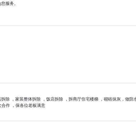
为您服务。
店拆除 ，家装整体拆除 ，饭店拆除 ，拆商厅住宅楼梯 ，砌砖抹灰，做防
6一次合作 ，保各位老板满意