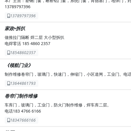
本厂主营：塑钢门窗，断桥铝门窗，系统门窗，肯德基门，地弹门，
13789797396
13789797396
家政•拆扒
做推拉门隔断 焊二层 大小型拆扒
电焊零活 185 4860 2357
18548602357
《领航门业》
制作维修卷帘门，玻璃门，快速门，伸缩门，小区道闸，工业门。电话136 
13644861793
卷帘门制作维修
车库门，玻璃门，工业门，防火门制作维修，焊车库二层。
电话183 4766 6166
18347666166