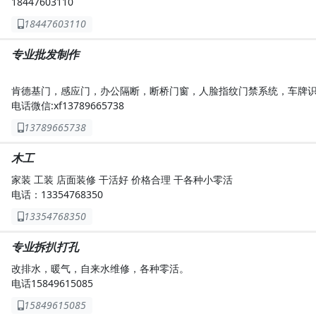
18447603110
18447603110
专业批发制作
肯德基门，感应门，办公隔断，断桥门窗，人脸指纹门禁系统，车牌
电话微信:xf13789665738
13789665738
木工
家装 工装 店面装修 干活好 价格合理 干各种小零活
电话：13354768350
13354768350
专业拆扒打孔
改排水，暖气，自来水维修，各种零活。
电话15849615085
15849615085