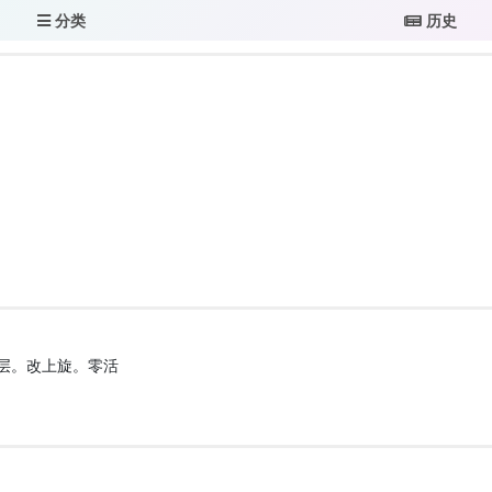
分类
历史
二层。改上旋。零活