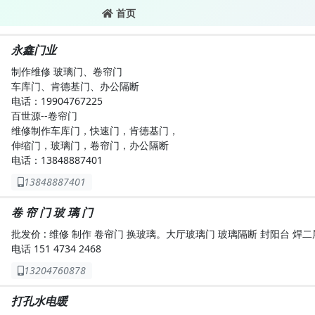
首页
永鑫门业
制作维修 玻璃门、卷帘门
车库门、肯德基门、办公隔断
电话：19904767225
百世源--卷帘门
维修制作车库门，快速门，肯德基门，
伸缩门，玻璃门，卷帘门，办公隔断
电话：13848887401
13848887401
卷 帘 门 玻 璃 门
批发价 : 维修 制作 卷帘门 换玻璃。大厅玻璃门 玻璃隔断 封阳台 焊
电话 151 4734 2468
13204760878
打孔水电暖