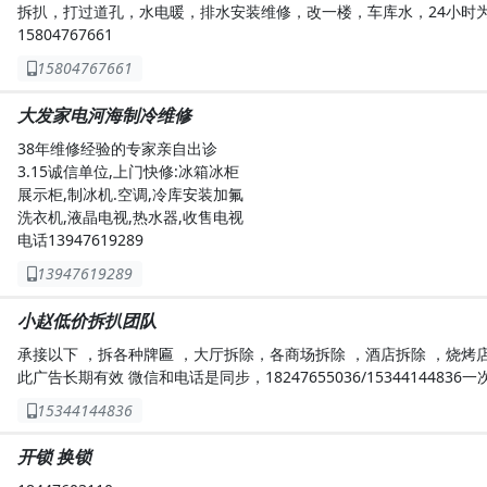
拆扒，打过道孔，水电暖，排水安装维修，改一楼，车库水，24小时
15804767661
15804767661
大发家电河海制冷维修
38年维修经验的专家亲自出诊
3.15诚信单位,上门快修:冰箱冰柜
展示柜,制冰机.空调,冷库安装加氟
洗衣机,液晶电视,热水器,收售电视
电话13947619289
13947619289
小赵低价拆扒团队
承接以下 ，拆各种牌匾 ，大厅拆除，各商场拆除 ，酒店拆除 ，烧烤
此广告长期有效 微信和电话是同步，18247655036/1534414483
15344144836
开锁 换锁